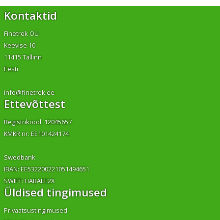
Kontaktid
Finetrek OÜ
Keevise 10
11415 Tallinn
Eesti
info@finetrek.ee
Ettevõttest
Registrikood: 12045657
KMKR nr: EE101424174
Swedbank
IBAN: EE532200221051494651
SWIFT: HABAEE2X
Üldised tingimused
Privaatsustingimused