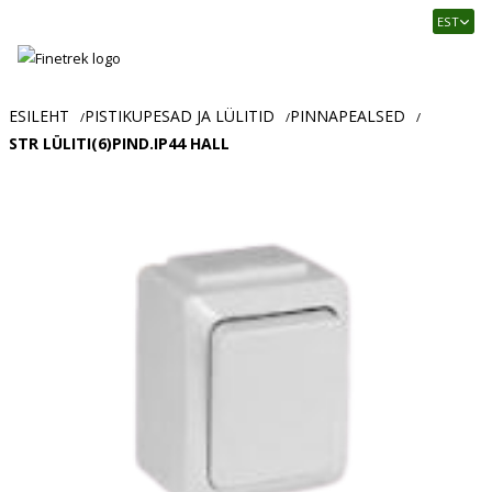
Finetrek
EST
–
Usaldusväärne
elektritarvikute
ja
ESILEHT
PISTIKUPESAD JA LÜLITID
PINNAPEALSED
/
/
/
tööstusautomaatika
STR LÜLITI(6)PIND.IP44 HALL
pood