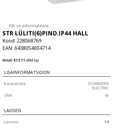
Pilt on informatiivne
STR LÜLITI(6)PIND.IP44 HALL
Kood: 228068769
EAN: 6438054004714
Hind: €13.11
(KM-ta)
LISAINFORMATSIOON
Kaubamärk
SCHNEIDER
ELECTRIC
Ühik
tk
LAOSEIS
Laoseis
14