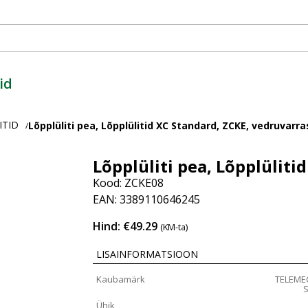
id
ITID
Lõpplüliti pea, Lõpplülitid XC Standard, ZCKE, vedruvarra
/
Lõpplüliti pea, Lõpplüliti
Kood: ZCKE08
EAN: 3389110646245
Hind: €49.29
(KM-ta)
LISAINFORMATSIOON
Kaubamärk
TELEME
Ühik