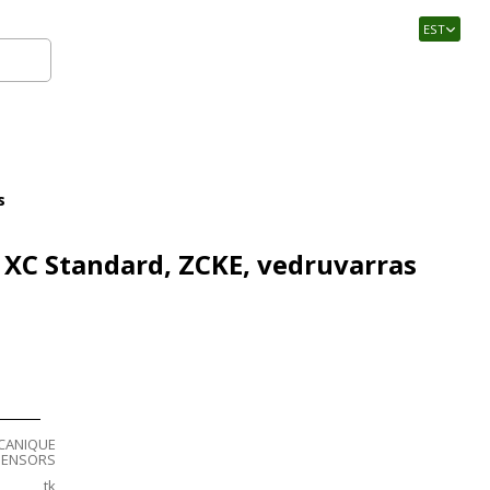
EST
Logi sisse
s
d XC Standard, ZCKE, vedruvarras
CANIQUE
SENSORS
tk