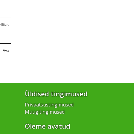
ellitav
Ava
Üldised tingimused
Privaatsustingimused
Müügitingimused
Oleme avatud