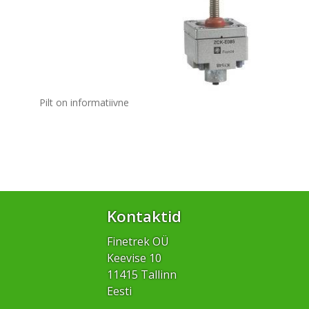
Pilt on informatiivne
Kontaktid
Finetrek OÜ
Keevise 10
11415 Tallinn
Eesti