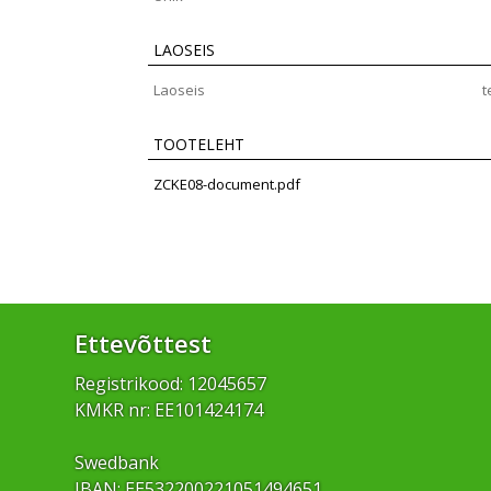
LAOSEIS
Laoseis
t
TOOTELEHT
ZCKE08-document.pdf
Ettevõttest
Registrikood: 12045657
KMKR nr: EE101424174
Swedbank
IBAN: EE532200221051494651