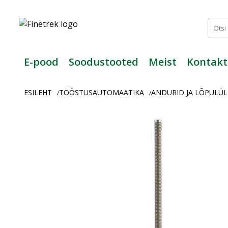
Finetrek
–
Usaldusväärne
elektritarvikute
ja
E-pood
Soodustooted
Meist
Kontakt
tööstusautomaatika
pood
ESILEHT
TÖÖSTUSAUTOMAATIKA
ANDURID JA LÕPULÜL
/
/