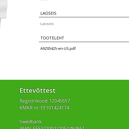
LAOSEIS
Laoseis
TOOTELEHT
A9Z05425-en-US.pdf
Ettevõttest
Registrikood: 12045657
KMKR nr: EE101424174
Swedbank
IBAN: EE532200221051494651