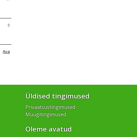
5
Ava
Üldised tingimused
Privaatsustingimused
Müügitingimused
Oleme avatud