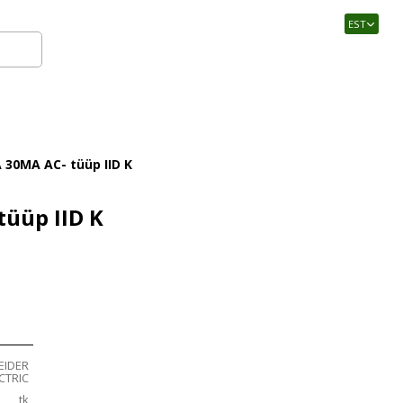
EST
Logi sisse
A 30MA AC- tüüp IID K
tüüp IID K
EIDER
CTRIC
tk