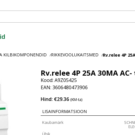
id
A KILBIKOMPONENDID
RIKKEVOOLUKAITSMED
Rv.relee 4P 25
/
/
Rv.relee 4P 25A 30MA AC- 
Kood: A9Z05425
EAN: 3606480473906
Hind: €29.36
(KM-ta)
LISAINFORMATSIOON
Kaubamärk
SCHN
ELE
Ühik