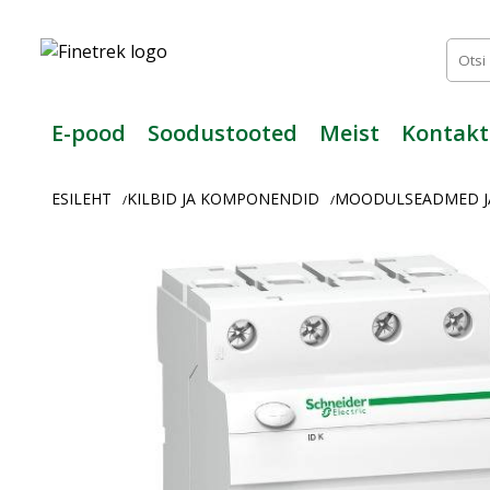
Finetrek
–
Usaldusväärne
elektritarvikute
ja
E-pood
Soodustooted
Meist
Kontakt
tööstusautomaatika
pood
ESILEHT
KILBID JA KOMPONENDID
MOODULSEADMED J
/
/