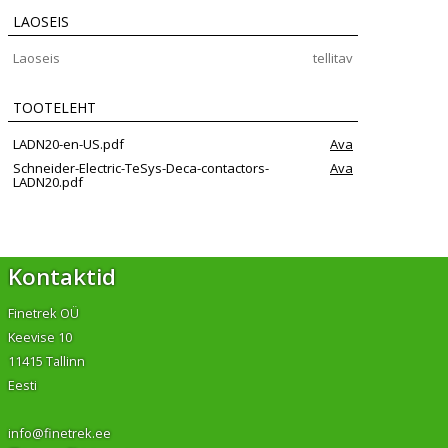
LAOSEIS
Laoseis
tellitav
TOOTELEHT
LADN20-en-US.pdf
Ava
Schneider-Electric-TeSys-Deca-contactors-
Ava
LADN20.pdf
Kontaktid
Finetrek OÜ
Keevise 10
11415 Tallinn
Eesti
info@finetrek.ee