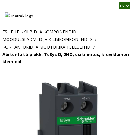
Finetrek
EST
–
Usaldusväärne
elektritarvikute
ja
ESILEHT
KILBID JA KOMPONENDID
/
/
tööstusautomaatika
MOODULSEADMED JA KILBIKOMPONENDID
/
pood
KONTAKTORID JA MOOTORIKAITSELÜLITID
/
Abikontakti plokk, TeSys D, 2NO, esikinnitus, kruviklambri
klemmid