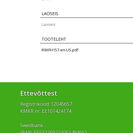
LAOSEIS
Laoseis
TOOTELEHT
R9XFH157-en-US.pdf
Ettevõttest
Registrikood: 12045657
KMKR nr: EE101424174
Swedbank
IBAN: EE532200221051494651