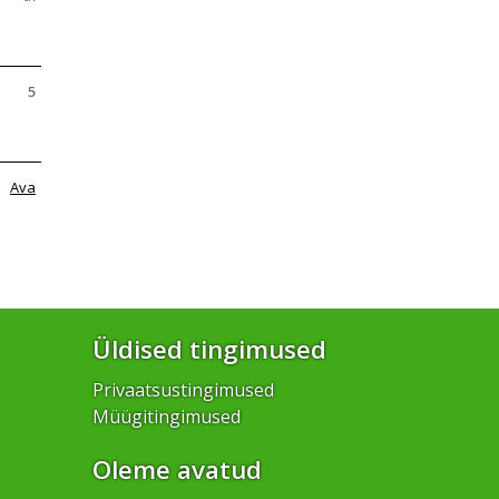
5
Ava
Üldised tingimused
Privaatsustingimused
Müügitingimused
Oleme avatud