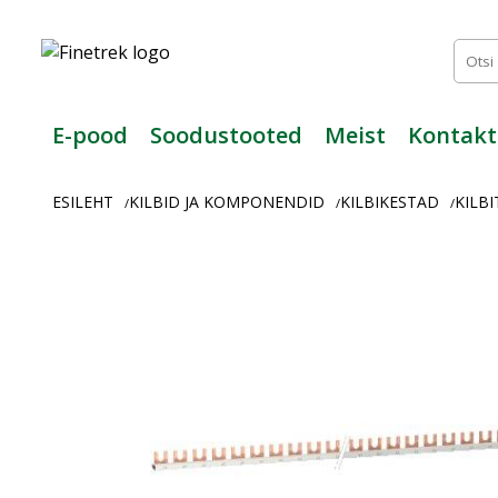
Finetrek
–
Usaldusväärne
elektritarvikute
ja
E-pood
Soodustooted
Meist
Kontakt
tööstusautomaatika
pood
ESILEHT
KILBID JA KOMPONENDID
KILBIKESTAD
KILB
/
/
/