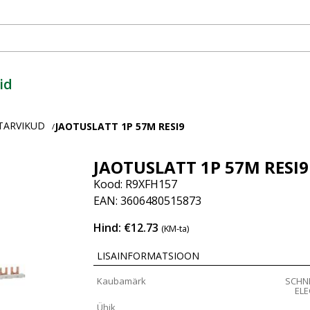
id
ITARVIKUD
JAOTUSLATT 1P 57M RESI9
/
JAOTUSLATT 1P 57M RESI9
Kood: R9XFH157
EAN: 3606480515873
Hind: €12.73
(KM-ta)
LISAINFORMATSIOON
Kaubamärk
SCHN
ELE
Ühik