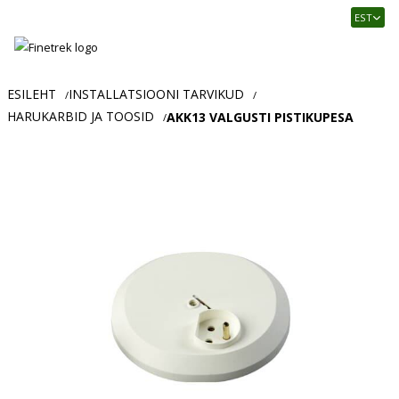
Finetrek
EST
–
Usaldusväärne
elektritarvikute
ja
ESILEHT
INSTALLATSIOONI TARVIKUD
/
/
tööstusautomaatika
HARUKARBID JA TOOSID
AKK13 VALGUSTI PISTIKUPESA
/
pood