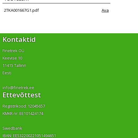
2TKA001667G1.pdf
Ava
Kontaktid
Finetrek OÜ
Keevise 10
11415 Tallinn
Eesti
info@finetrek.ee
Ettevõttest
Registrikood: 12045657
KMKR nr: EE101424174
Swedbank
IBAN: EE532200221051494651