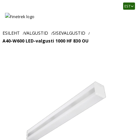
Finetrek
EST
–
Usaldusväärne
elektritarvikute
ja
ESILEHT
VALGUSTID
SISEVALGUSTID
/
/
/
tööstusautomaatika
A40-W600 LED-valgusti 1000 HF 830 OU
pood