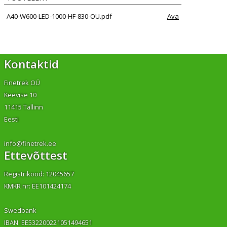
A40-W600-LED-1000-HF-830-OU.pdf
Ava
Kontaktid
Finetrek OÜ
Keevise 10
11415 Tallinn
Eesti
info@finetrek.ee
Ettevõttest
Registrikood: 12045657
KMKR nr: EE101424174
Swedbank
IBAN: EE532200221051494651