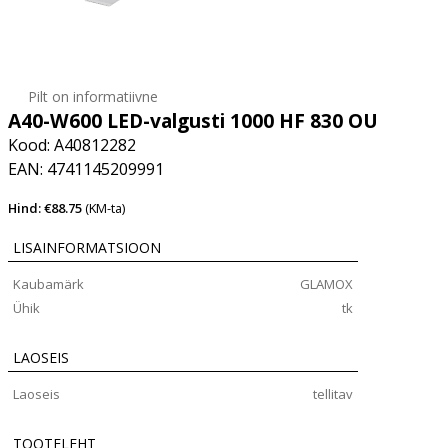
Pilt on informatiivne
A40-W600 LED-valgusti 1000 HF 830 OU
Kood: A40812282
EAN: 4741145209991
Hind: €88.75
(KM-ta)
LISAINFORMATSIOON
Kaubamärk
GLAMOX
Ühik
tk
LAOSEIS
Laoseis
tellitav
TOOTELEHT