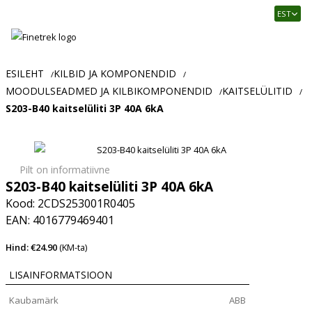
Finetrek
EST
–
Usaldusväärne
elektritarvikute
ja
ESILEHT
KILBID JA KOMPONENDID
/
/
tööstusautomaatika
MOODULSEADMED JA KILBIKOMPONENDID
KAITSELÜLITID
/
/
pood
S203-B40 kaitselüliti 3P 40A 6kA
Pilt on informatiivne
S203-B40 kaitselüliti 3P 40A 6kA
Kood: 2CDS253001R0405
EAN: 4016779469401
Hind: €24.90
(KM-ta)
LISAINFORMATSIOON
Kaubamärk
ABB