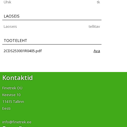
Ühik
tk
LAOSEIS
Laoseis
tellitav
TOOTELEHT
2CDS253001R0405.pdf
Ava
Kontaktid
Finetrek OÜ
Keevise 10
11415 Tallinn
Eesti
info@finetrek.ee