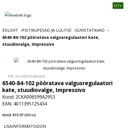
Finetrek
EST
–
Usaldusväärne
elektritarvikute
ja
ESILEHT
PISTIKUPESAD JA LÜLITID
SÜVISTATAVAD
/
/
/
tööstusautomaatika
6540-84-102 pööratava valgusregulaatori kate,
pood
stuudiovalge, Impressivo
Pilt on informatiivne
6540-84-102 pööratava valgusregulaatori
kate, stuudiovalge, Impressivo
Kood: 2CKA006599A2953
EAN: 4011395125434
Hind: €15.97
(KM-ta)
LISAINFORMATSIOON