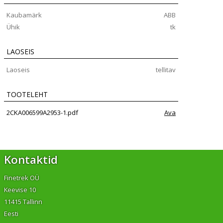
Kaubamärk
ABB
Ühik
tk
LAOSEIS
Laoseis
tellitav
TOOTELEHT
2CKA006599A2953-1.pdf
Ava
Kontaktid
Finetrek OÜ
Keevise 10
11415 Tallinn
Eesti