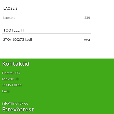
LAOSEIS
Laoseis
339
TOOTELEHT
2TKA160027G1.pdf
Ava
Kontaktid
Finetrek OÜ
Keevise 10
11415 Tallinn
Eesti
info@finetrek.ee
Ettevõttest