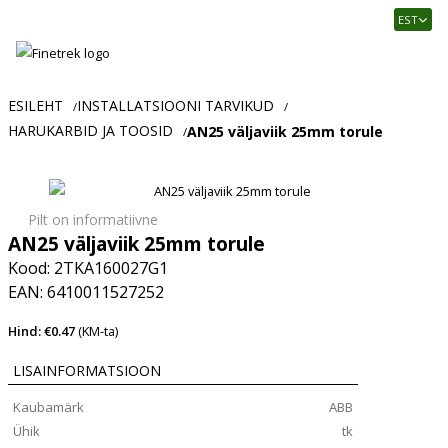
Finetrek
EST
–
Usaldusväärne
elektritarvikute
ja
ESILEHT
INSTALLATSIOONI TARVIKUD
/
/
tööstusautomaatika
HARUKARBID JA TOOSID
AN25 väljaviik 25mm torule
/
pood
Pilt on informatiivne
AN25 väljaviik 25mm torule
Kood: 2TKA160027G1
EAN: 6410011527252
Hind: €0.47
(KM-ta)
LISAINFORMATSIOON
Kaubamärk
ABB
Ühik
tk