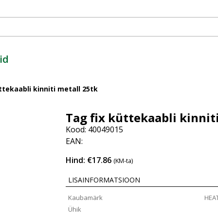
id
ttekaabli kinniti metall 25tk
Tag fix küttekaabli kinnit
Kood: 40049015
EAN:
Hind: €17.86
(KM-ta)
LISAINFORMATSIOON
Kaubamärk
HEA
Ühik