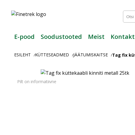
Finetrek
–
Usaldusväärne
elektritarvikute
ja
E-pood
Soodustooted
Meist
Kontakt
tööstusautomaatika
pood
ESILEHT
KÜTTESEADMED
JÄÄTUMISKAITSE
Tag fix kü
/
/
/
Pilt on informatiivne