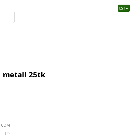
EST
Logi sisse
i metall 25tk
TCOM
pk