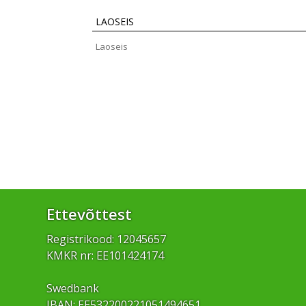
LAOSEIS
Laoseis
Ettevõttest
Registrikood: 12045657
KMKR nr: EE101424174
Swedbank
IBAN: EE532200221051494651