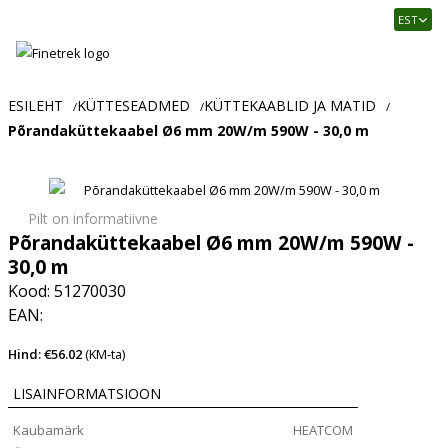
Finetrek
EST
–
Usaldusväärne
elektritarvikute
ja
ESILEHT
KÜTTESEADMED
KÜTTEKAABLID JA MATID
/
/
/
tööstusautomaatika
Põrandaküttekaabel Ø6 mm 20W/m 590W - 30,0 m
pood
Pilt on informatiivne
Põrandaküttekaabel Ø6 mm 20W/m 590W -
30,0 m
Kood: 51270030
EAN:
Hind: €56.02
(KM-ta)
LISAINFORMATSIOON
Kaubamärk
HEATCOM