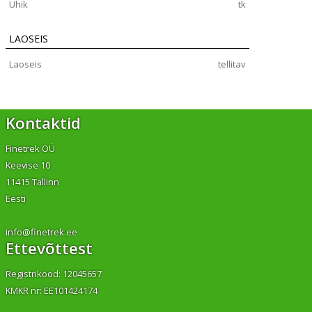
Ühik
tk
LAOSEIS
Laoseis
tellitav
Kontaktid
Finetrek OÜ
Keevise 10
11415 Tallinn
Eesti
info@finetrek.ee
Ettevõttest
Registrikood: 12045657
KMKR nr: EE101424174