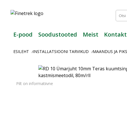
Finetrek
–
Usaldusväärne
elektritarvikute
ja
E-pood
Soodustooted
Meist
Kontakt
tööstusautomaatika
pood
ESILEHT
INSTALLATSIOONI TARVIKUD
MAANDUS JA PIKS
/
/
Pilt on informatiivne