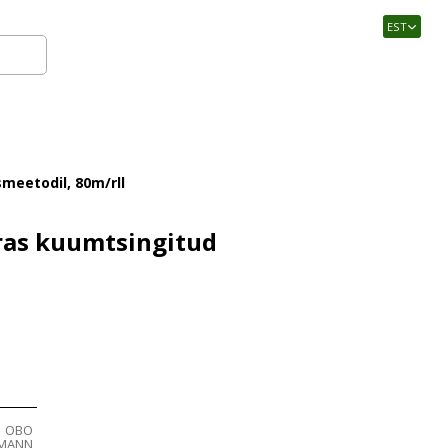
EST
Logi sisse
eetodil, 80m/rll
as kuumtsingitud
OBO
RMANN