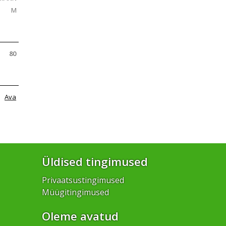
M
80
Ava
Üldised tingimused
Privaatsustingimused
Müügitingimused
Oleme avatud