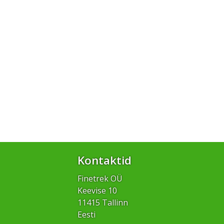
Kontaktid
Finetrek OÜ
Keevise 10
11415 Tallinn
Eesti