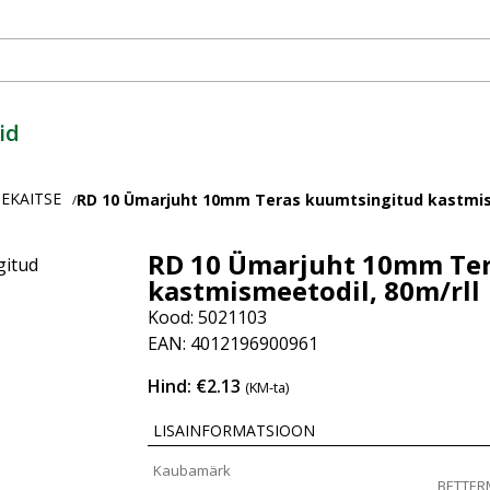
id
EKAITSE
RD 10 Ümarjuht 10mm Teras kuumtsingitud kastmism
/
RD 10 Ümarjuht 10mm Ter
kastmismeetodil, 80m/rll
Kood: 5021103
EAN: 4012196900961
Hind: €2.13
(KM-ta)
LISAINFORMATSIOON
Kaubamärk
BETTE