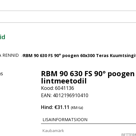
id
A RENNID
RBM 90 630 FS 90° poogen 60x300 Teras Kuumtsingi
/
RBM 90 630 FS 90° poogen
lintmeetodil
Kood: 6041136
EAN: 4012196910410
Hind: €31.11
(KM-ta)
LISAINFORMATSIOON
Kaubamärk
BETTE