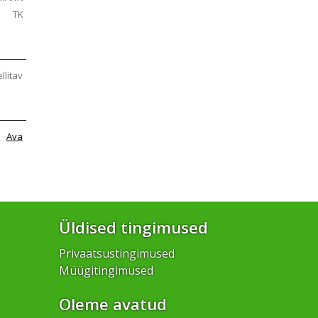
TK
ellitav
Ava
Üldised tingimused
Privaatsustingimused
Müügitingimused
Oleme avatud