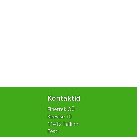
Kontaktid
Finetrek OÜ
Keevise 10
11415 Tallinn
Eesti