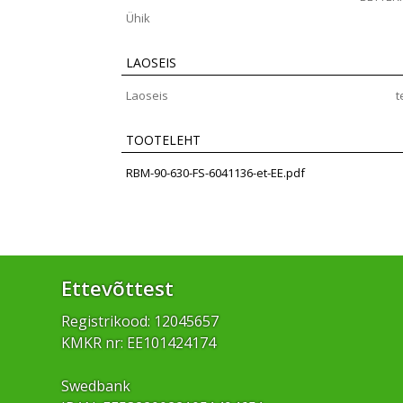
Ühik
LAOSEIS
Laoseis
t
TOOTELEHT
RBM-90-630-FS-6041136-et-EE.pdf
Ettevõttest
Registrikood: 12045657
KMKR nr: EE101424174
Swedbank