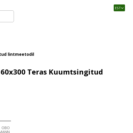
EST
Logi sisse
tud lintmeetodil
 60x300 Teras Kuumtsingitud
OBO
RMANN