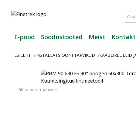
Finetrek
–
Usaldusväärne
elektritarvikute
ja
E-pood
Soodustooted
Meist
Kontakt
tööstusautomaatika
pood
ESILEHT
INSTALLATSIOONI TARVIKUD
KAABLIREDELID J
/
/
Pilt on informatiivne