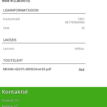
Hind: €12.28
(KM-ta)
LISAINFORMATSIOON
Kaubamärk
OBO
BETTERMANN
Ühik
M
LAOSEIS
Laoseis
tellitav
TOOTELEHT
MKSMU-620-FS-6059234-et-EE.pdf
Ava
Kontaktid
Finetrek OÜ
Keevise 10