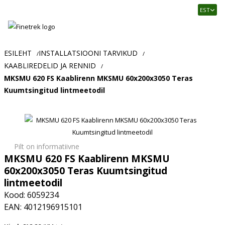
Finetrek
EST
–
Usaldusväärne
elektritarvikute
ja
ESILEHT
INSTALLATSIOONI TARVIKUD
/
/
tööstusautomaatika
KAABLIREDELID JA RENNID
/
pood
MKSMU 620 FS Kaablirenn MKSMU 60x200x3050 Teras
Kuumtsingitud lintmeetodil
Pilt on informatiivne
MKSMU 620 FS Kaablirenn MKSMU
60x200x3050 Teras Kuumtsingitud
lintmeetodil
Kood: 6059234
EAN: 4012196915101