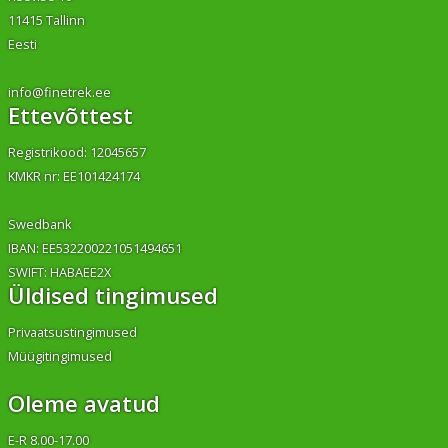
11415 Tallinn
Eesti
info@finetrek.ee
Ettevõttest
Registrikood: 12045657
KMKR nr: EE101424174
Swedbank
IBAN: EE532200221051494651
SWIFT: HABAEE2X
Üldised tingimused
Privaatsustingimused
Müügitingimused
Oleme avatud
E-R 8.00-17.00