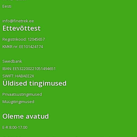
Eesti
info@finetrek.ee
Ettevõttest
Registrikood: 12045657
KMKR nr: EE101424174
Swedbank
IBAN: EE532200221051494651
SWIFT: HABAEE2X
Üldised tingimused
Privaatsustingimused
Müügitingimused
Oleme avatud
E-R 8.00-17.00