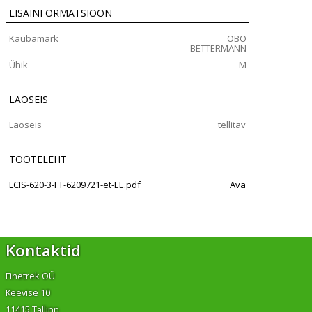
LISAINFORMATSIOON
Kaubamärk
OBO
BETTERMANN
Ühik
M
LAOSEIS
Laoseis
tellitav
TOOTELEHT
LCIS-620-3-FT-6209721-et-EE.pdf
Ava
Kontaktid
Finetrek OÜ
Keevise 10
11415 Tallinn