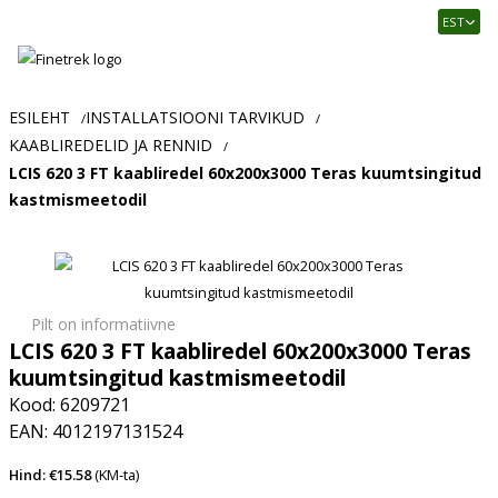
Finetrek
EST
–
Usaldusväärne
elektritarvikute
ja
ESILEHT
INSTALLATSIOONI TARVIKUD
/
/
tööstusautomaatika
KAABLIREDELID JA RENNID
/
pood
LCIS 620 3 FT kaabliredel 60x200x3000 Teras kuumtsingitud
kastmismeetodil
Pilt on informatiivne
LCIS 620 3 FT kaabliredel 60x200x3000 Teras
kuumtsingitud kastmismeetodil
Kood: 6209721
EAN: 4012197131524
Hind: €15.58
(KM-ta)