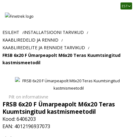
Finetrek
EST
–
Usaldusväärne
elektritarvikute
ja
ESILEHT
INSTALLATSIOONI TARVIKUD
/
/
tööstusautomaatika
KAABLIREDELID JA RENNID
/
pood
KAABLIREDELITE JA RENNIDE TARVIKUD
/
FRSB 6x20 F Ümarpeapolt M6x20 Teras Kuumtsingitud
kastmismeetodil
Pilt on informatiivne
FRSB 6x20 F Ümarpeapolt M6x20 Teras
Kuumtsingitud kastmismeetodil
Kood: 6406203
EAN: 4012196937073