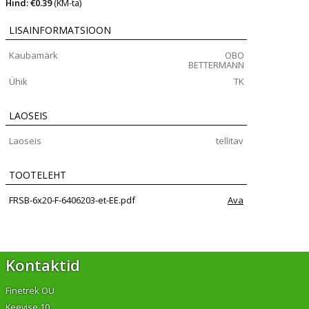
Hind: €0.39
(KM-ta)
LISAINFORMATSIOON
Kaubamärk
OBO
BETTERMANN
Ühik
TK
LAOSEIS
Laoseis
tellitav
TOOTELEHT
FRSB-6x20-F-6406203-et-EE.pdf
Ava
Kontaktid
Finetrek OÜ
Keevise 10