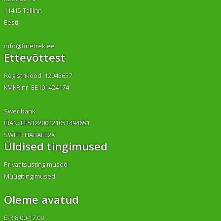
11415 Tallinn
Eesti
info@finetrek.ee
Ettevõttest
Registrikood: 12045657
KMKR nr: EE101424174
Swedbank
IBAN: EE532200221051494651
SWIFT: HABAEE2X
Üldised tingimused
Privaatsustingimused
Müügitingimused
Oleme avatud
E-R 8.00-17.00