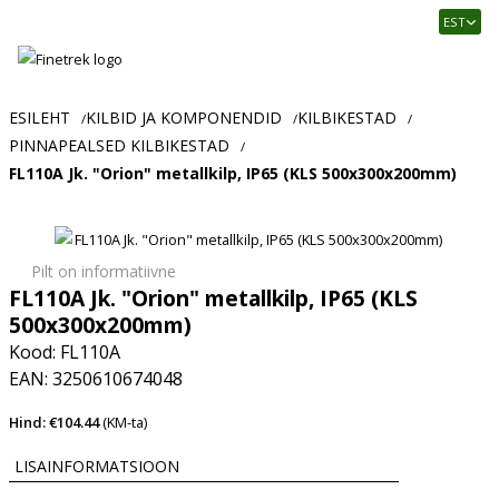
Finetrek
EST
–
Usaldusväärne
elektritarvikute
ja
ESILEHT
KILBID JA KOMPONENDID
KILBIKESTAD
/
/
/
tööstusautomaatika
PINNAPEALSED KILBIKESTAD
/
pood
FL110A Jk. "Orion" metallkilp, IP65 (KLS 500x300x200mm)
Pilt on informatiivne
FL110A Jk. "Orion" metallkilp, IP65 (KLS
500x300x200mm)
Kood: FL110A
EAN: 3250610674048
Hind: €104.44
(KM-ta)
LISAINFORMATSIOON