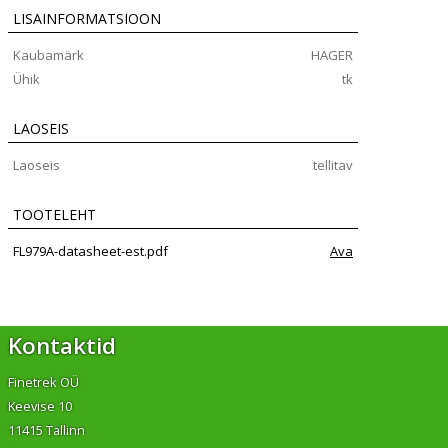
LISAINFORMATSIOON
Kaubamärk
HAGER
Ühik
tk
LAOSEIS
Laoseis
tellitav
TOOTELEHT
FL979A-datasheet-est.pdf
Ava
Kontaktid
Finetrek OÜ
Keevise 10
11415 Tallinn