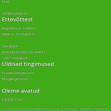
Eesti
info@finetrek.ee
Ettevõttest
Registrikood: 12045657
KMKR nr: EE101424174
Swedbank
IBAN: EE532200221051494651
SWIFT: HABAEE2X
Üldised tingimused
Privaatsustingimused
Müügitingimused
Oleme avatud
E-R 8.00-17.00
© 2026 Solution provided by
Lumav Commerce.
All rights reserved.