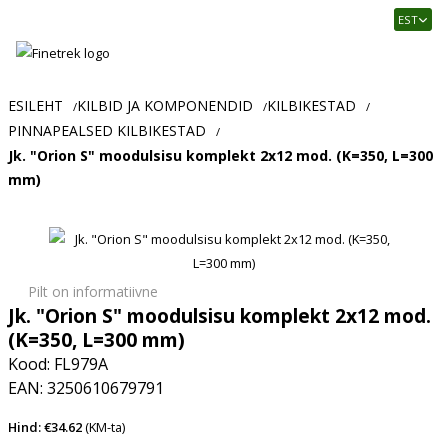
Finetrek
EST
–
Usaldusväärne
elektritarvikute
ja
ESILEHT
KILBID JA KOMPONENDID
KILBIKESTAD
/
/
/
tööstusautomaatika
PINNAPEALSED KILBIKESTAD
/
pood
Jk. "Orion S" moodulsisu komplekt 2x12 mod. (K=350, L=300
mm)
Pilt on informatiivne
Jk. "Orion S" moodulsisu komplekt 2x12 mod.
(K=350, L=300 mm)
Kood: FL979A
EAN: 3250610679791
Hind: €34.62
(KM-ta)