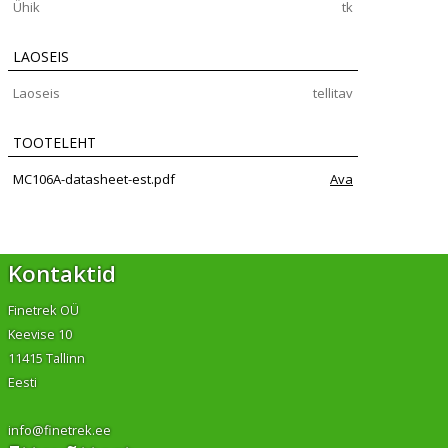
Ühik
tk
LAOSEIS
Laoseis
tellitav
TOOTELEHT
MC106A-datasheet-est.pdf
Ava
Kontaktid
Finetrek OÜ
Keevise 10
11415 Tallinn
Eesti
info@finetrek.ee