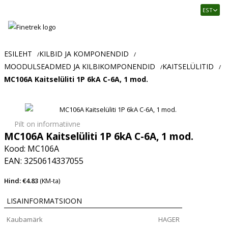
Finetrek
EST
–
Usaldusväärne
elektritarvikute
ja
ESILEHT
KILBID JA KOMPONENDID
/
/
tööstusautomaatika
MOODULSEADMED JA KILBIKOMPONENDID
KAITSELÜLITID
/
/
pood
MC106A Kaitselüliti 1P 6kA C-6A, 1 mod.
Pilt on informatiivne
MC106A Kaitselüliti 1P 6kA C-6A, 1 mod.
Kood: MC106A
EAN: 3250614337055
Hind: €4.83
(KM-ta)
LISAINFORMATSIOON
Kaubamärk
HAGER