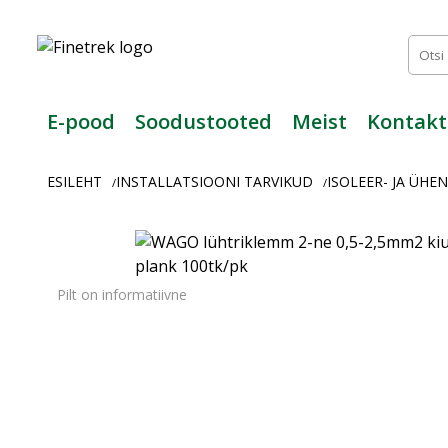
Finetrek
–
Usaldusväärne
elektritarvikute
ja
E-pood
Soodustooted
Meist
Kontakt
tööstusautomaatika
pood
ESILEHT
INSTALLATSIOONI TARVIKUD
ISOLEER- JA ÜH
/
/
Pilt on informatiivne