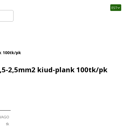
EST
Logi sisse
k 100tk/pk
,5-2,5mm2 kiud-plank 100tk/pk
WAGO
tk