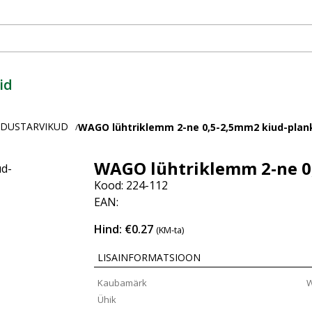
id
ENDUSTARVIKUD
WAGO lühtriklemm 2-ne 0,5-2,5mm2 kiud-plan
/
WAGO lühtriklemm 2-ne 0
Kood: 224-112
EAN:
Hind: €0.27
(KM-ta)
LISAINFORMATSIOON
Kaubamärk
Ühik