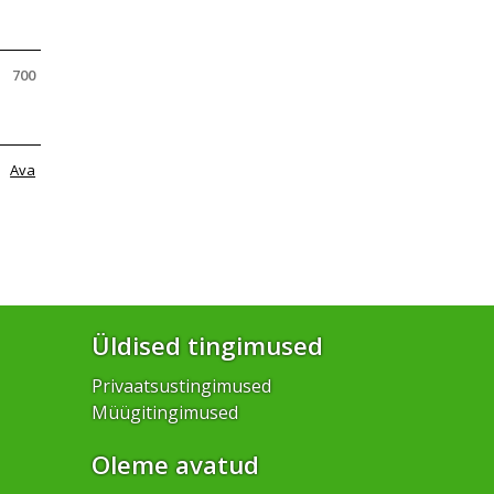
700
Ava
Üldised tingimused
Privaatsustingimused
Müügitingimused
Oleme avatud