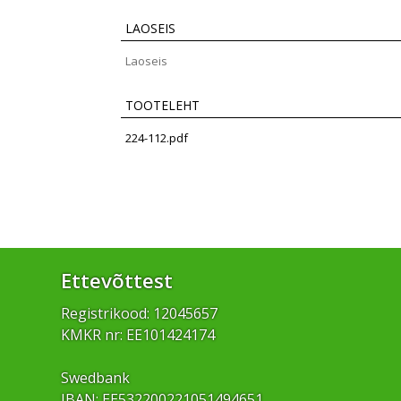
LAOSEIS
Laoseis
TOOTELEHT
224-112.pdf
Ettevõttest
Registrikood: 12045657
KMKR nr: EE101424174
Swedbank
IBAN: EE532200221051494651