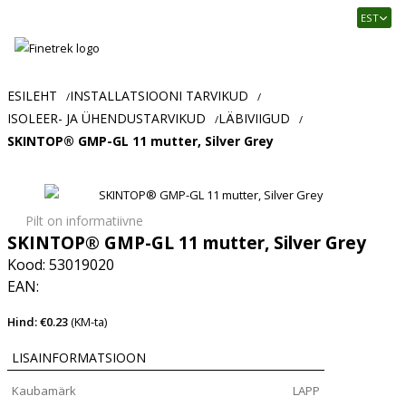
Finetrek
EST
–
Usaldusväärne
elektritarvikute
ja
ESILEHT
INSTALLATSIOONI TARVIKUD
/
/
tööstusautomaatika
ISOLEER- JA ÜHENDUSTARVIKUD
LÄBIVIIGUD
/
/
pood
SKINTOP® GMP-GL 11 mutter, Silver Grey
Pilt on informatiivne
SKINTOP® GMP-GL 11 mutter, Silver Grey
Kood: 53019020
EAN:
Hind: €0.23
(KM-ta)
LISAINFORMATSIOON
Kaubamärk
LAPP