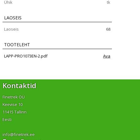
Ühik
tk
LAOSEIS
Laoseis
68
TOOTELEHT
LAPP-PRO1073EN-2.pdf
Ava
Kontaktid
Finetrek OÜ
Keevise 10
11415 Tallinn
Eesti
info@finetrek.ee