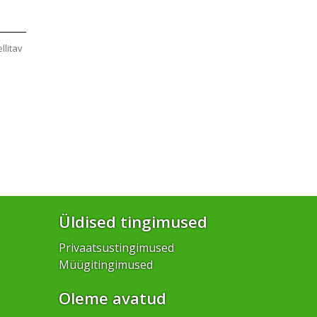
ellitav
Üldised tingimused
Privaatsustingimused
Müügitingimused
Oleme avatud