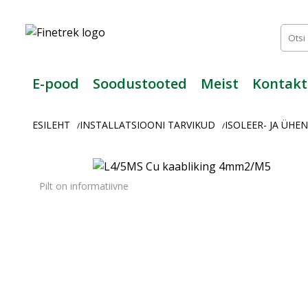
Finetrek
–
Usaldusväärne
elektritarvikute
ja
E-pood
Soodustooted
Meist
Kontakt
tööstusautomaatika
pood
ESILEHT
INSTALLATSIOONI TARVIKUD
ISOLEER- JA ÜH
/
/
Pilt on informatiivne