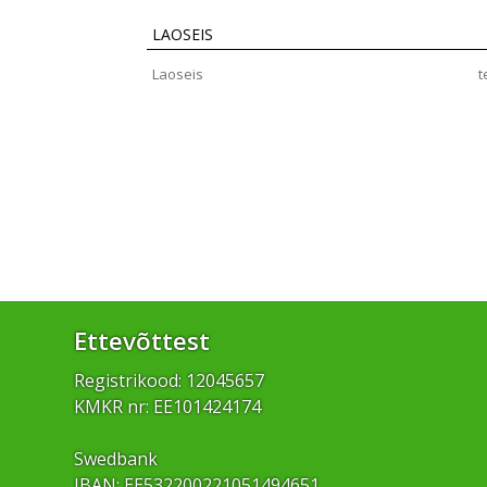
LAOSEIS
Laoseis
t
Ettevõttest
Registrikood: 12045657
KMKR nr: EE101424174
Swedbank
IBAN: EE532200221051494651