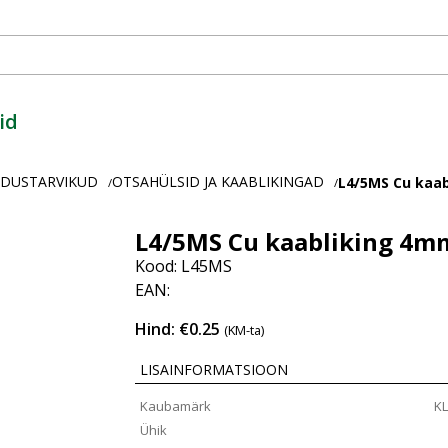
id
ENDUSTARVIKUD
OTSAHÜLSID JA KAABLIKINGAD
L4/5MS Cu kaa
/
/
L4/5MS Cu kaabliking 4
Kood: L45MS
EAN:
Hind: €0.25
(KM-ta)
LISAINFORMATSIOON
Kaubamärk
K
Ühik