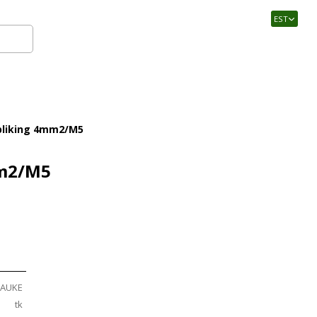
EST
Logi sisse
bliking 4mm2/M5
mm2/M5
LAUKE
tk