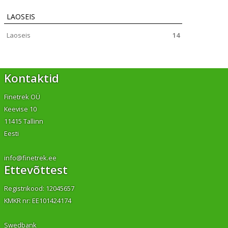
LAOSEIS
Laoseis
14
Kontaktid
Finetrek OÜ
Keevise 10
11415 Tallinn
Eesti
info@finetrek.ee
Ettevõttest
Registrikood: 12045657
KMKR nr: EE101424174
Swedbank