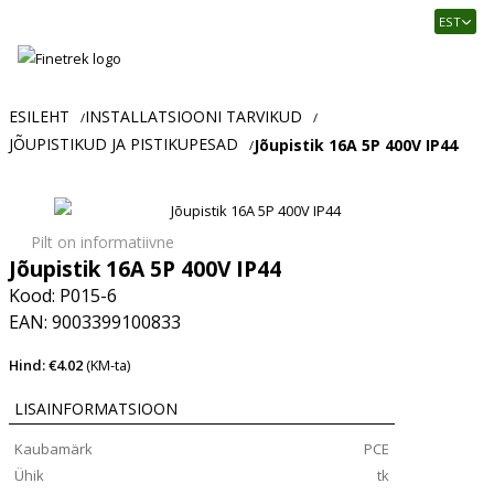
Finetrek
EST
–
Usaldusväärne
elektritarvikute
ja
ESILEHT
INSTALLATSIOONI TARVIKUD
/
/
tööstusautomaatika
JÕUPISTIKUD JA PISTIKUPESAD
Jõupistik 16A 5P 400V IP44
/
pood
Pilt on informatiivne
Jõupistik 16A 5P 400V IP44
Kood: P015-6
EAN: 9003399100833
Hind: €4.02
(KM-ta)
LISAINFORMATSIOON
Kaubamärk
PCE
Ühik
tk