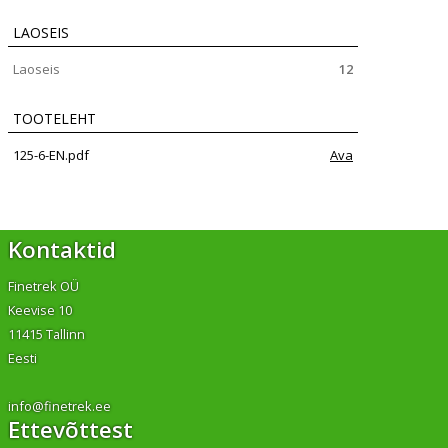
LAOSEIS
Laoseis
12
TOOTELEHT
125-6-EN.pdf
Ava
Kontaktid
Finetrek OÜ
Keevise 10
11415 Tallinn
Eesti
info@finetrek.ee
Ettevõttest