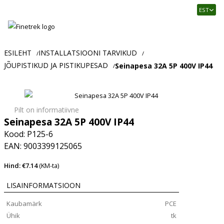
Finetrek
EST
–
Usaldusväärne
elektritarvikute
ja
ESILEHT
INSTALLATSIOONI TARVIKUD
/
/
tööstusautomaatika
JÕUPISTIKUD JA PISTIKUPESAD
Seinapesa 32A 5P 400V IP44
/
pood
Pilt on informatiivne
Seinapesa 32A 5P 400V IP44
Kood: P125-6
EAN: 9003399125065
Hind: €7.14
(KM-ta)
LISAINFORMATSIOON
Kaubamärk
PCE
Ühik
tk