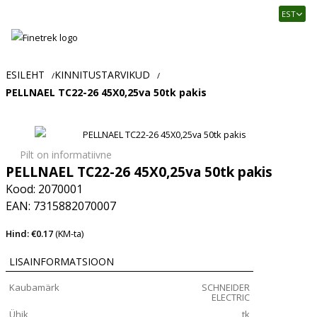
Finetrek
EST
–
Usaldusväärne
elektritarvikute
ja
ESILEHT
KINNITUSTARVIKUD
/
/
tööstusautomaatika
PELLNAEL TC22-26 45X0,25va 50tk pakis
pood
Pilt on informatiivne
PELLNAEL TC22-26 45X0,25va 50tk pakis
Kood: 2070001
EAN: 7315882070007
Hind: €0.17
(KM-ta)
LISAINFORMATSIOON
Kaubamärk
SCHNEIDER
ELECTRIC
Ühik
tk