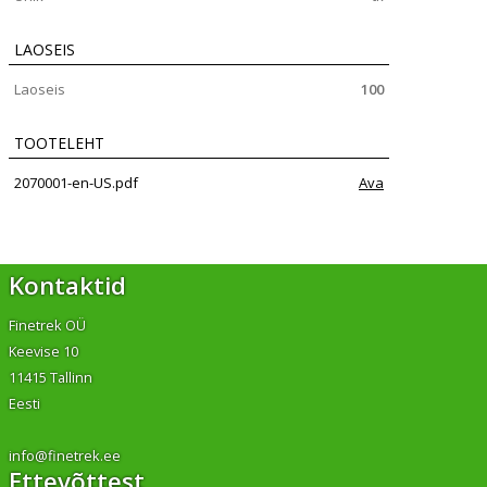
LAOSEIS
Laoseis
100
TOOTELEHT
2070001-en-US.pdf
Ava
Kontaktid
Finetrek OÜ
Keevise 10
11415 Tallinn
Eesti
info@finetrek.ee
Ettevõttest