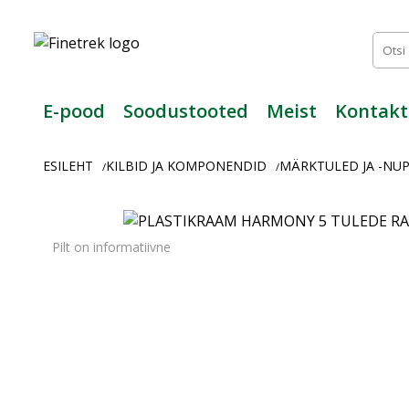
Finetrek
–
Usaldusväärne
elektritarvikute
ja
E-pood
Soodustooted
Meist
Kontakt
tööstusautomaatika
pood
ESILEHT
KILBID JA KOMPONENDID
MÄRKTULED JA -NU
/
/
Pilt on informatiivne