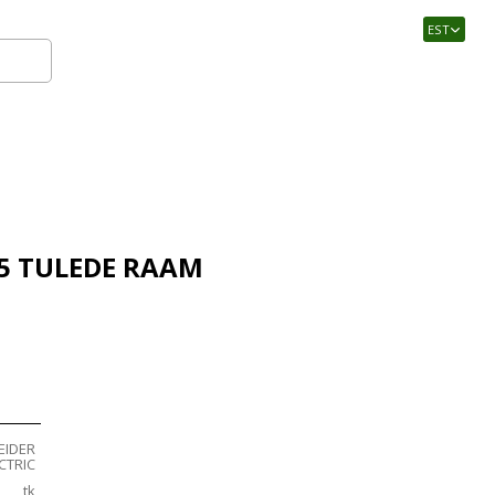
EST
Logi sisse
5 TULEDE RAAM
EIDER
CTRIC
tk