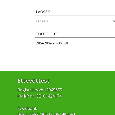
LAOSEIS
Laoseis
t
TOOTELEHT
ZB5AZ009-en-US.pdf
Ettevõttest
Registrikood: 12045657
KMKR nr: EE101424174
Swedbank
IBAN: EE532200221051494651