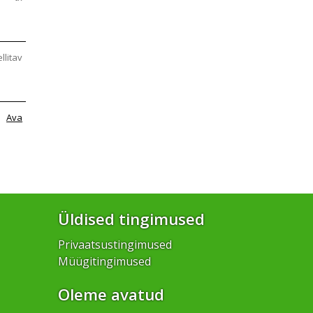
ellitav
Ava
Üldised tingimused
Privaatsustingimused
Müügitingimused
Oleme avatud