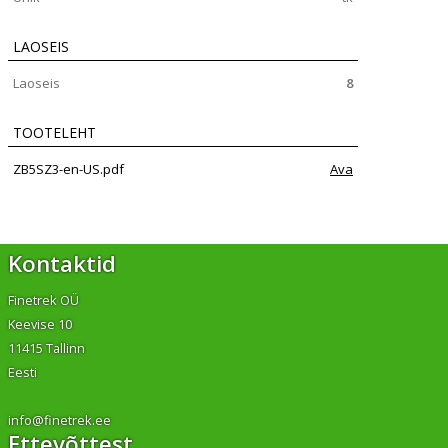
LAOSEIS
Laoseis
8
TOOTELEHT
ZB5SZ3-en-US.pdf
Ava
Kontaktid
Finetrek OÜ
Keevise 10
11415 Tallinn
Eesti
info@finetrek.ee
Ettevõttest