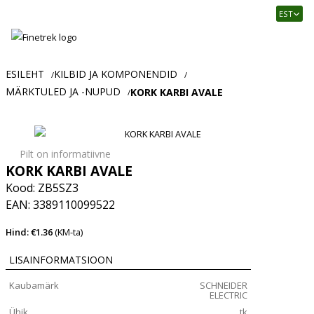
Finetrek
EST
–
Usaldusväärne
elektritarvikute
ja
ESILEHT
KILBID JA KOMPONENDID
/
/
tööstusautomaatika
MÄRKTULED JA -NUPUD
KORK KARBI AVALE
/
pood
Pilt on informatiivne
KORK KARBI AVALE
Kood: ZB5SZ3
EAN: 3389110099522
Hind: €1.36
(KM-ta)
LISAINFORMATSIOON
Kaubamärk
SCHNEIDER
ELECTRIC
Ühik
tk