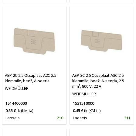
AEP 2C 2.5 Otsaplaat A2C 2.5
AEP 3C 2.5 Otsaplaat A3C 2.5
klemmile, beež, A-seeria
klemmile, beež, A-seeria, 2.5
mm², 800 V, 22 A
WEIDMÜLLER
WEIDMÜLLER
1514400000
1521510000
0.35 €
tk
(KM-ta)
0.45 €
tk
(KM-ta)
Laoseis
210
Laoseis
311