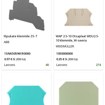
lõpukate klemmile ZS-T
WAP 2.5-10 Otsaplaat WDU2.5-
10 klemmile, W-seeria
ABB
WEIDMÜLLER
1SNK505961R0000
1050000000
0.97 €
tk
(KM-ta)
0.35 €
tk
(KM-ta)
Laoseis
40
Laoseis
274