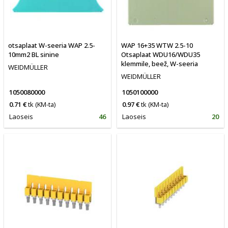
otsaplaat W-seeria WAP 2.5-
WAP 16+35 WTW 2.5-10
10mm2 BL sinine
Otsaplaat WDU16/WDU35
klemmile, beež, W-seeria
WEIDMÜLLER
WEIDMÜLLER
1050080000
1050100000
0.71 €
tk
(KM-ta)
0.97 €
tk
(KM-ta)
Laoseis
46
Laoseis
20