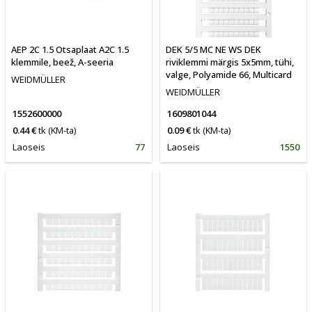
AEP 2C 1.5 Otsaplaat A2C 1.5
DEK 5/5 MC NE WS DEK
klemmile, beež, A-seeria
riviklemmi märgis 5x5mm, tühi,
valge, Polyamide 66, Multicard
WEIDMÜLLER
WEIDMÜLLER
1552600000
1609801044
0.44 €
tk
(KM-ta)
0.09 €
tk
(KM-ta)
Laoseis
77
Laoseis
1550