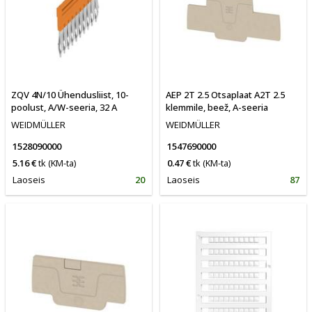
ZQV 4N/10 Ühendusliist, 10-
AEP 2T 2.5 Otsaplaat A2T 2.5
poolust, A/W-seeria, 32 A
klemmile, beež, A-seeria
WEIDMÜLLER
WEIDMÜLLER
1528090000
1547690000
5.16 €
tk
(KM-ta)
0.47 €
tk
(KM-ta)
Laoseis
20
Laoseis
87