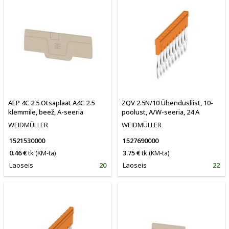
AEP 4C 2.5 Otsaplaat A4C 2.5
ZQV 2.5N/10 Ühendusliist, 10-
klemmile, beež, A-seeria
poolust, A/W-seeria, 24 A
WEIDMÜLLER
WEIDMÜLLER
1521530000
1527690000
0.46 €
tk
(KM-ta)
3.75 €
tk
(KM-ta)
Laoseis
20
Laoseis
22