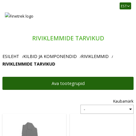
Finetrek
EST
–
Usaldusväärne
elektritarvikute
ja
RIVIKLEMMIDE TARVIKUD
tööstusautomaatika
pood
ESILEHT
KILBID JA KOMPONENDID
RIVIKLEMMID
/
/
/
RIVIKLEMMIDE TARVIKUD
Ava tootegrupid
Kaubamärk
Vali
kaubamärk: