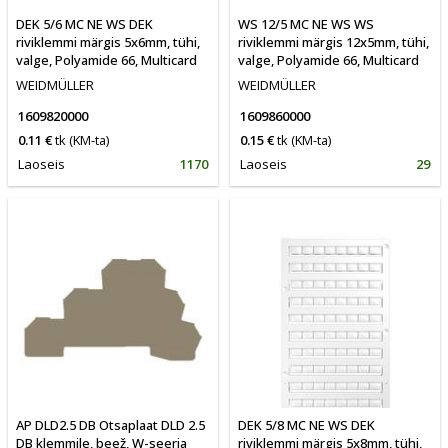
DEK 5/6 MC NE WS DEK
WS 12/5 MC NE WS WS
riviklemmi märgis 5x6mm, tühi,
riviklemmi märgis 12x5mm, tühi,
valge, Polyamide 66, Multicard
valge, Polyamide 66, Multicard
WEIDMÜLLER
WEIDMÜLLER
1609820000
1609860000
0.11 €
tk
(KM-ta)
0.15 €
tk
(KM-ta)
Laoseis
1170
Laoseis
29
AP DLD2.5 DB Otsaplaat DLD 2.5
DEK 5/8 MC NE WS DEK
DB klemmile, beež, W-seeria
riviklemmi märgis 5x8mm, tühi,