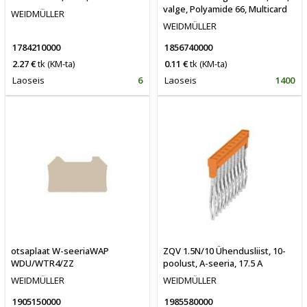
valge, Polyamide 66, Multicard
WEIDMÜLLER
WEIDMÜLLER
1784210000
1856740000
2.27 €
tk
(KM-ta)
0.11 €
tk
(KM-ta)
Laoseis
6
Laoseis
1400
otsaplaat W-seeriaWAP
ZQV 1.5N/10 Ühendusliist, 10-
WDU/WTR4/ZZ
poolust, A-seeria, 17.5 A
WEIDMÜLLER
WEIDMÜLLER
1905150000
1985580000