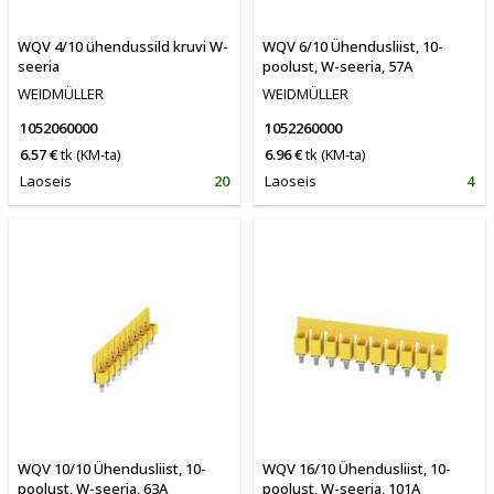
WQV 4/10 ühendussild kruvi W-
WQV 6/10 Ühendusliist, 10-
seeria
poolust, W-seeria, 57A
WEIDMÜLLER
WEIDMÜLLER
1052060000
1052260000
6.57 €
tk
(KM-ta)
6.96 €
tk
(KM-ta)
Laoseis
20
Laoseis
4
WQV 10/10 Ühendusliist, 10-
WQV 16/10 Ühendusliist, 10-
poolust, W-seeria, 63A
poolust, W-seeria, 101A