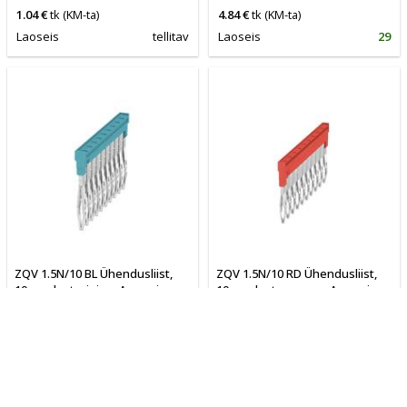
1.04 €
tk
(KM-ta)
4.84 €
tk
(KM-ta)
Laoseis
tellitav
Laoseis
29
ZQV 1.5N/10 BL Ühendusliist,
ZQV 1.5N/10 RD Ühendusliist,
10-poolust, sinine, A-seeria,
10-poolust, punane, A-seeria,
17.5 A
17.5 A
WEIDMÜLLER
WEIDMÜLLER
1985680000
1985800000
4.96 €
tk
(KM-ta)
4.96 €
tk
(KM-ta)
Laoseis
10
Laoseis
10