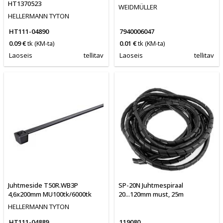
HT1370523
WEIDMÜLLER
HELLERMANN TYTON
HT111-04890
7940006047
0.09 €
tk
(KM-ta)
0.01 €
tk
(KM-ta)
Laoseis
tellitav
Laoseis
tellitav
Juhtmeside T50R.WB3P
SP-20N Juhtmespiraal
4,6x200mm MU100tk/6000tk
20...120mm must, 25m
HELLERMANN TYTON
HT111-04889
119080