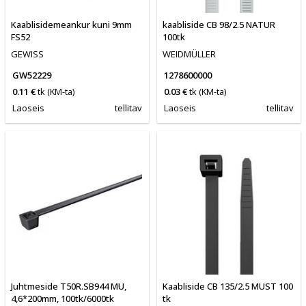
Kaablisidemeankur kuni 9mm
kaabliside CB 98/2.5 NATUR
FS52
100tk
GEWISS
WEIDMÜLLER
GW52229
1278600000
0.11 €
tk
(KM-ta)
0.03 €
tk
(KM-ta)
Laoseis
tellitav
Laoseis
tellitav
Juhtmeside T50R.SB944 MU,
Kaabliside CB 135/2.5 MUST 100
4,6*200mm, 100tk/6000tk
tk