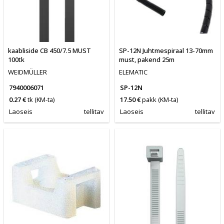
kaabliside CB 450/7.5 MUST
SP-12N Juhtmespiraal 13-70mm
100tk
must, pakend 25m
WEIDMÜLLER
ELEMATIC
7940006071
SP-12N
0.27 €
tk
(KM-ta)
17.50 €
pakk
(KM-ta)
Laoseis
tellitav
Laoseis
tellitav