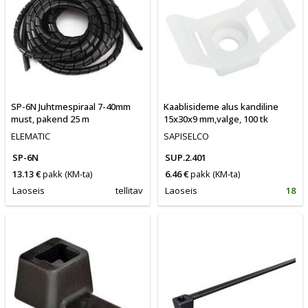
SP-6N Juhtmespiraal 7-40mm
Kaablisideme alus kandiline
must, pakend 25 m
15x30x9 mm,valge, 100 tk
ELEMATIC
SAPISELCO
SP-6N
SUP.2.401
13.13 €
pakk
(KM-ta)
6.46 €
pakk
(KM-ta)
Laoseis
tellitav
Laoseis
18