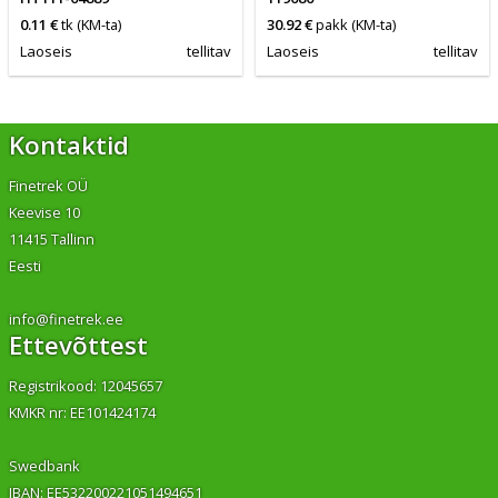
0.11 €
tk
(KM-ta)
30.92 €
pakk
(KM-ta)
Laoseis
tellitav
Laoseis
tellitav
Kontaktid
Finetrek OÜ
Keevise 10
11415 Tallinn
Eesti
info@finetrek.ee
Ettevõttest
Registrikood: 12045657
KMKR nr: EE101424174
Swedbank
IBAN: EE532200221051494651