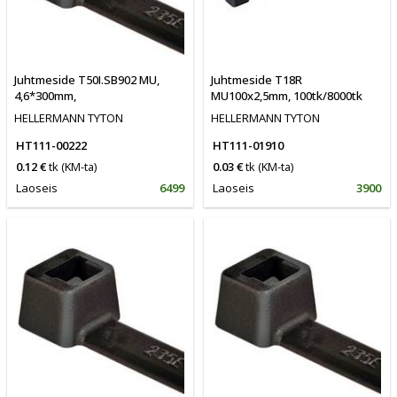
Juhtmeside T50I.SB902 MU,
Juhtmeside T18R
4,6*300mm,
MU100x2,5mm, 100tk/8000tk
HELLERMANN TYTON
HELLERMANN TYTON
HT111-00222
HT111-01910
0.12 €
tk
(KM-ta)
0.03 €
tk
(KM-ta)
Laoseis
6499
Laoseis
3900