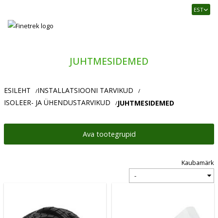
Finetrek
EST
–
Usaldusväärne
elektritarvikute
ja
JUHTMESIDEMED
tööstusautomaatika
pood
ESILEHT
INSTALLATSIOONI TARVIKUD
/
/
ISOLEER- JA ÜHENDUSTARVIKUD
JUHTMESIDEMED
/
Ava tootegrupid
Kaubamärk
Vali
kaubamärk: