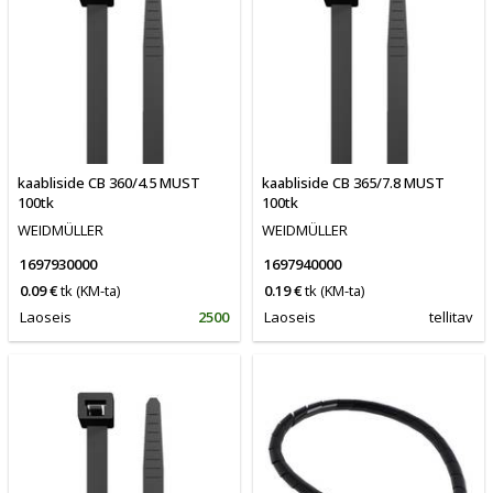
kaabliside CB 360/4.5 MUST
kaabliside CB 365/7.8 MUST
100tk
100tk
WEIDMÜLLER
WEIDMÜLLER
1697930000
1697940000
0.09 €
tk
(KM-ta)
0.19 €
tk
(KM-ta)
Laoseis
2500
Laoseis
tellitav