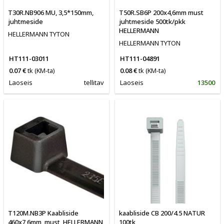
T30R.NB906 MU, 3,5*150mm,
T50R.SB6P 200x4,6mm must
juhtmeside
juhtmeside 500tk/pkk
HELLERMANN
HELLERMANN TYTON
HELLERMANN TYTON
HT111-03011
HT111-04891
0.07 €
tk
(KM-ta)
0.08 €
tk
(KM-ta)
Laoseis
tellitav
Laoseis
13500
T120M.NB3P Kaabliside
kaabliside CB 200/4.5 NATUR
460x7,6mm, must, HELLERMANN
100tk