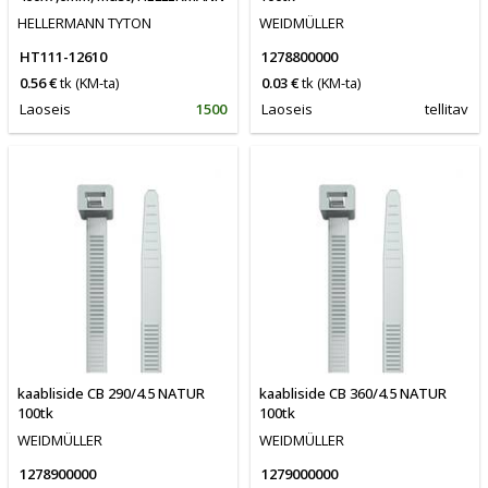
HELLERMANN TYTON
WEIDMÜLLER
HT111-12610
1278800000
0.56 €
tk
(KM-ta)
0.03 €
tk
(KM-ta)
Laoseis
1500
Laoseis
tellitav
kaabliside CB 290/4.5 NATUR
kaabliside CB 360/4.5 NATUR
100tk
100tk
WEIDMÜLLER
WEIDMÜLLER
1278900000
1279000000