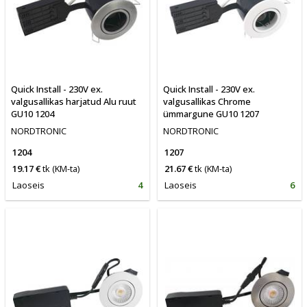
Quick Install - 230V ex.
Quick Install - 230V ex.
valgusallikas harjatud Alu ruut
valgusallikas Chrome
GU10 1204
ümmargune GU10 1207
NORDTRONIC
NORDTRONIC
1204
1207
19.17 €
tk
(KM-ta)
21.67 €
tk
(KM-ta)
Laoseis
4
Laoseis
6