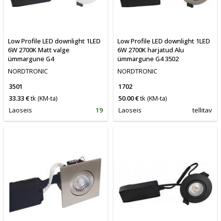
Low Profile LED downlight 1LED
Low Profile LED downlight 1LED
6W 2700K Matt valge
6W 2700K harjatud Alu
ümmargune G4
ümmargune G4 3502
NORDTRONIC
NORDTRONIC
3501
1702
33.33 €
tk
(KM-ta)
50.00 €
tk
(KM-ta)
Laoseis
19
Laoseis
tellitav