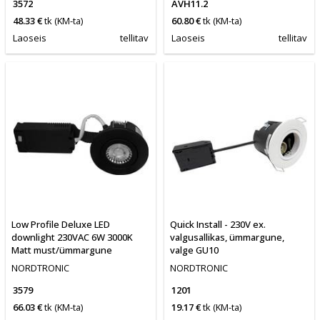
3572
AVH11.2
48.33 €
tk
(KM-ta)
60.80 €
tk
(KM-ta)
Laoseis
tellitav
Laoseis
tellitav
Low Profile Deluxe LED
Quick Install - 230V ex.
downlight 230VAC 6W 3000K
valgusallikas, ümmargune,
Matt must/ümmargune
valge GU10
NORDTRONIC
NORDTRONIC
3579
1201
66.03 €
tk
(KM-ta)
19.17 €
tk
(KM-ta)