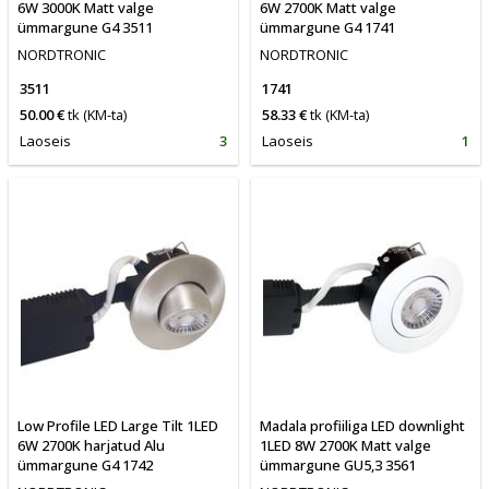
6W 3000K Matt valge
6W 2700K Matt valge
ümmargune G4 3511
ümmargune G4 1741
NORDTRONIC
NORDTRONIC
3511
1741
50.00 €
tk
(KM-ta)
58.33 €
tk
(KM-ta)
Laoseis
3
Laoseis
1
Low Profile LED Large Tilt 1LED
Madala profiiliga LED downlight
6W 2700K harjatud Alu
1LED 8W 2700K Matt valge
ümmargune G4 1742
ümmargune GU5,3 3561