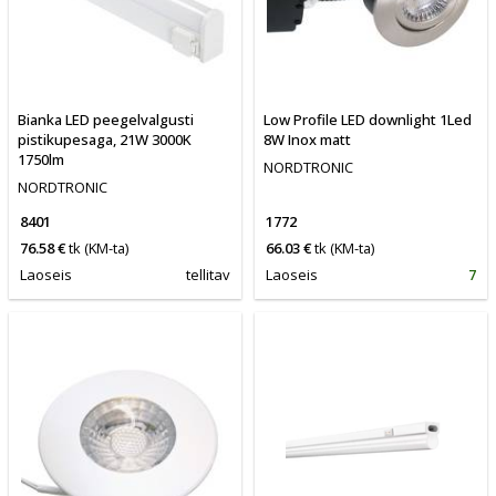
Bianka LED peegelvalgusti
Low Profile LED downlight 1Led
pistikupesaga, 21W 3000K
8W Inox matt
1750lm
NORDTRONIC
NORDTRONIC
8401
1772
76.58 €
tk
(KM-ta)
66.03 €
tk
(KM-ta)
Laoseis
tellitav
Laoseis
7