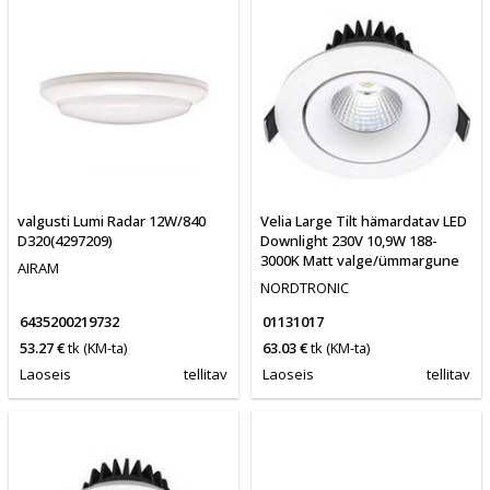
valgusti Lumi Radar 12W/840
Velia Large Tilt hämardatav LED
D320(4297209)
Downlight 230V 10,9W 188-
3000K Matt valge/ümmargune
AIRAM
NORDTRONIC
6435200219732
01131017
53.27 €
tk
(KM-ta)
63.03 €
tk
(KM-ta)
Laoseis
tellitav
Laoseis
tellitav