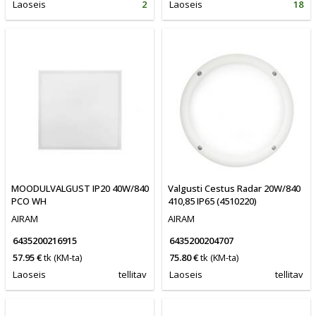
Laoseis
2
Laoseis
18
MOODULVALGUST IP20 40W/840
Valgusti Cestus Radar 20W/840
PCO WH
410,85 IP65 (4510220)
AIRAM
AIRAM
6435200216915
6435200204707
57.95 €
tk
(KM-ta)
75.80 €
tk
(KM-ta)
Laoseis
tellitav
Laoseis
tellitav