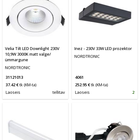
Velia Tilt LED Downlight 230V
Inez - 230V 33W LED prozektor
10,9W 3000K matt valge/
NORDTRONIC
ümmargune
NORDTRONIC
31121013
4061
37.42 €
tk
(KM-ta)
252.95 €
tk
(KM-ta)
Laoseis
tellitav
Laoseis
2