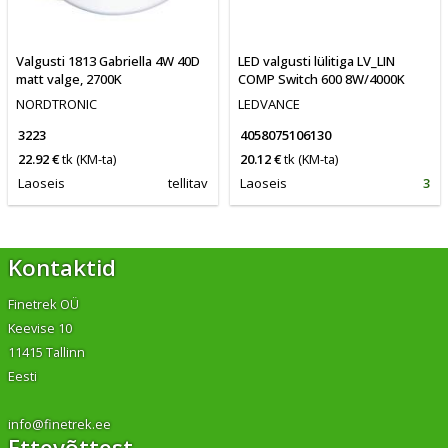
Valgusti 1813 Gabriella 4W 40D
LED valgusti lülitiga LV_LIN
matt valge, 2700K
COMP Switch 600 8W/4000K
NORDTRONIC
LEDVANCE
3223
4058075106130
22.92 €
tk
(KM-ta)
20.12 €
tk
(KM-ta)
Laoseis
tellitav
Laoseis
3
Kontaktid
Finetrek OÜ
Keevise 10
11415 Tallinn
Eesti
info@finetrek.ee
Ettevõttest