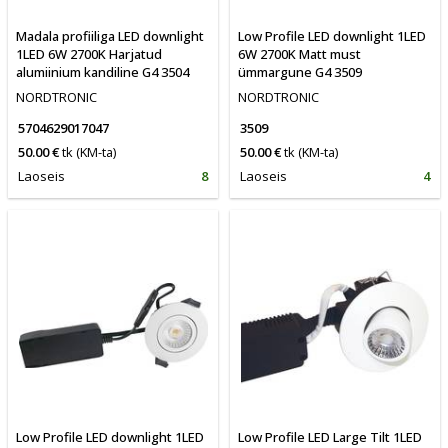
Madala profiiliga LED downlight
Low Profile LED downlight 1LED
1LED 6W 2700K Harjatud
6W 2700K Matt must
alumiinium kandiline G4 3504
ümmargune G4 3509
NORDTRONIC
NORDTRONIC
5704629017047
3509
50.00 €
tk
(KM-ta)
50.00 €
tk
(KM-ta)
Laoseis
8
Laoseis
4
Low Profile LED downlight 1LED
Low Profile LED Large Tilt 1LED