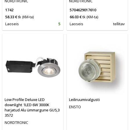
NORDTRONIC
NORDTRONIC
1742
5704629017610
58.33 €
tk
(KM-ta)
66.03 €
tk
(KM-ta)
Laoseis
5
Laoseis
tellitav
Low Profile Deluxe LED
Leiliruumivalgusti
downlight 1LED 6W 3000K
ENSTO
harjatud Alu ümmargune GU5,3
3572
NORDTRONIC