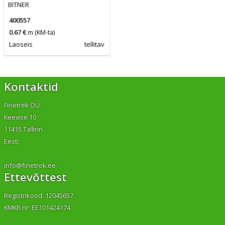
BITNER
400557
0.67 €
m
(KM-ta)
Laoseis
tellitav
Kontaktid
Finetrek OÜ
Keevise 10
11415 Tallinn
Eesti
info@finetrek.ee
Ettevõttest
Registrikood: 12045657
KMKR nr: EE101424174