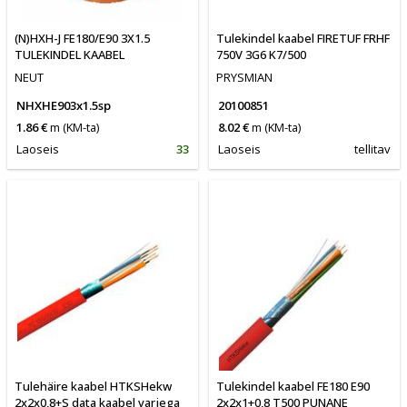
(N)HXH-J FE180/E90 3X1.5
Tulekindel kaabel FIRETUF FRHF
TULEKINDEL KAABEL
750V 3G6 K7/500
NEUT
PRYSMIAN
NHXHE903x1.5sp
20100851
1.86 €
m
(KM-ta)
8.02 €
m
(KM-ta)
Laoseis
33
Laoseis
tellitav
Tulehäire kaabel HTKSHekw
Tulekindel kaabel FE180 E90
2x2x0,8+S data kaabel varjega
2x2x1+0,8 T500 PUNANE