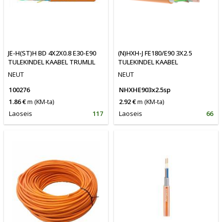
JE-H(ST)H BD 4X2X0.8 E30-E90
(N)HXH-J FE180/E90 3X2.5
TULEKINDEL KAABEL TRUMLIL
TULEKINDEL KAABEL
NEUT
NEUT
100276
NHXHE903x2.5sp
1.86 €
m
(KM-ta)
2.92 €
m
(KM-ta)
Laoseis
117
Laoseis
66