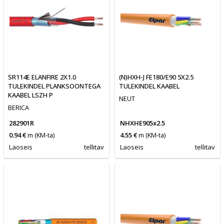
SR114E ELANFIRE 2X1.0
(N)HXH-J FE180/E90 5X2.5
TULEKINDEL PLANKSOONTEGA
TULEKINDEL KAABEL
KAABEL LSZH P
NEUT
BERICA
282901R
NHXHE905x2.5
0.94 €
m
(KM-ta)
4.55 €
m
(KM-ta)
Laoseis
tellitav
Laoseis
tellitav