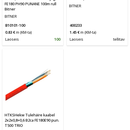
FE180 PH90 PUNANE 100m rull
BITNER
Bitner
BITNER
B10101-100
400233
0.83 €
m
(KM-ta)
1.45 €
m
(KM-ta)
Laoseis
100
Laoseis
tellitav
HTKSHekw Tulehäire kaabel
2x2x0,8+0,6 B2ca FE180E90 pun.
T500 TRIO