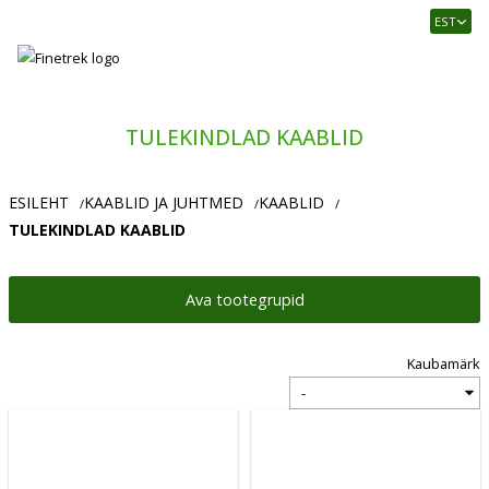
Finetrek
EST
–
Usaldusväärne
elektritarvikute
ja
TULEKINDLAD KAABLID
tööstusautomaatika
pood
ESILEHT
KAABLID JA JUHTMED
KAABLID
/
/
/
TULEKINDLAD KAABLID
Ava tootegrupid
Kaubamärk
Vali
kaubamärk: